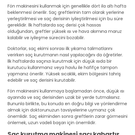
Fön makinesini kullanmak için genellikle dört ila altı hafta
beklenmesi önerilir. Saç greftlerinin tam olarak yerlerine
yerleştirilmesi ve saç derisinin iyileştirilmesi için bu süre
gereklidir. İlk haftalarda saç derisi çok hassas
olduğundan, greftler yüksek ısı ve hava akımına maruz
kalabilir ve iyileşme sürecini bozabilir.
Doktorlar, saç ekimi sonrası ilk yıkama talimatlarını
verirken saç kurutmanın nasıl yapılacağını da öğretirler.
İlk haftalarda saçınızı kurutmak için düşük ısıda bir
kurutucu kullanmanız veya havlu ile hafifçe tampon
yapmanız önerilir. Yüksek sıcaklık, ekim bölgesini tahriş
edebilir ve saç derisini kurutabilir.
Fön makinesini kullanmaya başlamadan önce, düşük ısı
ayarında ve saç derisinden uzak bir yerde tutmalısınız.
Bununla birlikte, bu konuda en doğru bilgi ve yönlendirme
almak için doktorunuzun tavsiyelerine uymanız çok
önemlidir. Saç ekiminden sonra greftlerin zarar görmesini
önlemek, uzun vadeli başarı için önemlidir.
Saç kurutma makinesi saçı kabartır