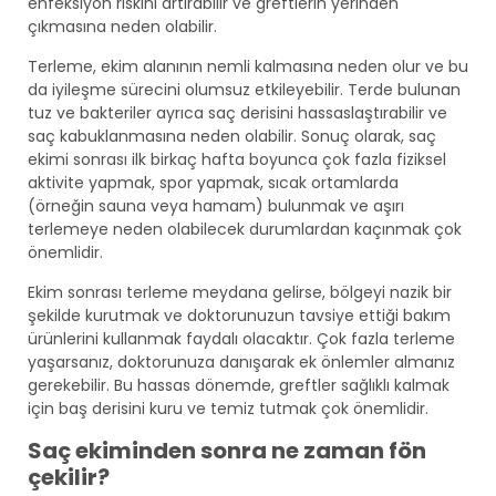
enfeksiyon riskini artırabilir ve greftlerin yerinden
çıkmasına neden olabilir.
Terleme, ekim alanının nemli kalmasına neden olur ve bu
da iyileşme sürecini olumsuz etkileyebilir. Terde bulunan
tuz ve bakteriler ayrıca saç derisini hassaslaştırabilir ve
saç kabuklanmasına neden olabilir. Sonuç olarak, saç
ekimi sonrası ilk birkaç hafta boyunca çok fazla fiziksel
aktivite yapmak, spor yapmak, sıcak ortamlarda
(örneğin sauna veya hamam) bulunmak ve aşırı
terlemeye neden olabilecek durumlardan kaçınmak çok
önemlidir.
Ekim sonrası terleme meydana gelirse, bölgeyi nazik bir
şekilde kurutmak ve doktorunuzun tavsiye ettiği bakım
ürünlerini kullanmak faydalı olacaktır. Çok fazla terleme
yaşarsanız, doktorunuza danışarak ek önlemler almanız
gerekebilir. Bu hassas dönemde, greftler sağlıklı kalmak
için baş derisini kuru ve temiz tutmak çok önemlidir.
Saç ekiminden sonra ne zaman fön
çekilir?