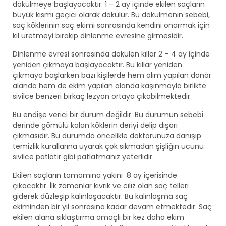
dökülmeye başlayacaktır. 1 – 2 ay içinde ekilen saçların
büyük kısmı geçici olarak dökülür. Bu dökülmenin sebebi,
saç köklerinin saç ekimi sonrasında kendini onarmak için
kıl üretmeyi bırakıp dinlenme evresine girmesidir.
Dinlenme evresi sonrasında dökülen kıllar 2 – 4 ay içinde
yeniden çıkmaya başlayacaktır. Bu kıllar yeniden
çıkmaya başlarken bazı kişilerde hem alım yapılan donör
alanda hem de ekim yapılan alanda kaşınmayla birlikte
sivilce benzeri birkaç lezyon ortaya çıkabilmektedir.
Bu endişe verici bir durum değildir. Bu durumun sebebi
derinde gömülü kalan köklerin deriyi delip dışarı
çıkmasıdır. Bu durumda öncelikle doktorunuza danışıp
temizlik kurallarına uyarak çok sıkmadan şişliğin ucunu
sivilce patlatır gibi patlatmanız yeterlidir.
Ekilen saçların tamamına yakını 8 ay içerisinde
çıkacaktır. İlk zamanlar kıvrık ve cılız olan saç telleri
giderek düzleşip kalınlaşacaktır. Bu kalınlaşma saç
ekiminden bir yıl sonrasına kadar devam etmektedir. Saç
ekilen alana sıklaştırma amaçlı bir kez daha ekim