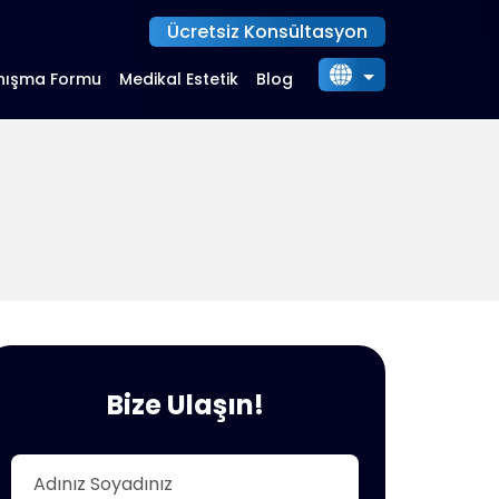
Ücretsiz Konsültasyon
nışma Formu
Medikal Estetik
Blog
Türkçe
English
Deutsch
Français
Italiano
Nederlands
Dansk
Español
العربية
Bize Ulaşın!
Български
Українська
Русский