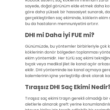
Robotik sistem, saç köklerini minimum zarar i
sayede, doğal görünüm elde etmek daha kolayl
göre daha yüksek bir hassasiyet sunarak, da
gerçekleştirilen saç ekiminde, köklerin ekim sür
bu da hastaların memnuniyetini artırır.
DHI mi Daha İyi FUE mi?
Günümüzde, bu yöntemler birbirleriyle çok kar
köklerinin donör bölgeden toplanması yöntem
ekim yöntemidir. Her türlü saç ekimi tekniğin
bıçak veya medikal jilet ile kanal açılır ark
ekilir. DHI yönteminde ise kanal açmaya ger
kalemlerinin içine yerleştirilip direk olarak 
Tıraşsız DHI Saç Ekimi Nedir
Tıraşsız saç ekimi traşın gerekli olmadığı bir
aletlerle alınarak greft yerine konumlandırılı