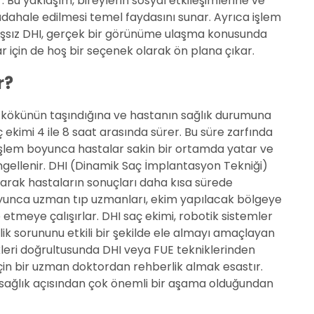
dir. Bu yaklaşım, bireylerin sosyal etkileşimlerine ve
ahale edilmesi temel faydasını sunar. Ayrıca işlem
Tıraşsız DHI, gerçek bir görünüme ulaşma konusunda
ar için de hoş bir seçenek olarak ön plana çıkar.
r?
ç kökünün taşındığına ve hastanın sağlık durumuna
ç ekimi 4 ile 8 saat arasında sürer. Bu süre zarfında
ir. İşlem boyunca hastalar sakin bir ortamda yatar ve
engellenir. DHI (Dinamik Saç İmplantasyon Tekniği)
ayarak hastaların sonuçları daha kısa sürede
yunca uzman tıp uzmanları, ekim yapılacak bölgeye
 etmeye çalışırlar. DHI saç ekimi, robotik sistemler
ik sorununu etkili bir şekilde ele almayı amaçlayan
vkleri doğrultusunda DHI veya FUE tekniklerinden
çin bir uzman doktordan rehberlik almak esastır.
el sağlık açısından çok önemli bir aşama olduğundan