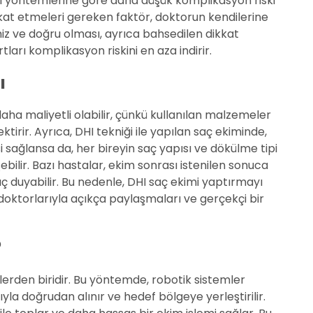
i yöntemlerine göre daha düşük komplikasyon riski
kat etmeleri gereken faktör, doktorun kendilerine
miz ve doğru olması, ayrıca bahsedilen dikkat
arı komplikasyon riskini en aza indirir.
ı
aha maliyetli olabilir, çünkü kullanılan malzemeler
irir. Ayrıca, DHI tekniği ile yapılan saç ekiminde,
si sağlansa da, her bireyin saç yapısı ve dökülme tipi
işebilir. Bazı hastalar, ekim sonrası istenilen sonuca
ç duyabilir. Bu nedenle, DHI saç ekimi yaptırmayı
 doktorlarıyla açıkça paylaşmaları ve gerçekçi bir
?
lerden biridir. Bu yöntemde, robotik sistemler
ıyla doğrudan alınır ve hedef bölgeye yerleştirilir.