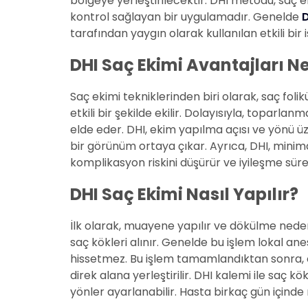
bölgeye yerleştirilecektir. DHI metodu, saç 
kontrol sağlayan bir uygulamadır. Genelde
D
tarafından yaygın olarak kullanılan etkili bir 
DHI Saç Ekimi Avantajları Ne
Saç ekimi tekniklerinden biri olarak, saç foli
etkili bir şekilde ekilir. Dolayısıyla, toparlan
elde eder. DHI, ekim yapılma açısı ve yönü ü
bir görünüm ortaya çıkar. Ayrıca, DHI, minima
komplikasyon riskini düşürür ve iyileşme süreci
DHI Saç Ekimi Nasıl Yapılır?
İlk olarak, muayene yapılır ve dökülme neden
saç kökleri alınır. Genelde bu işlem lokal anes
hissetmez. Bu işlem tamamlandıktan sonra, ö
direk alana yerleştirilir. DHI kalemi ile saç kö
yönler ayarlanabilir. Hasta birkaç gün içinde