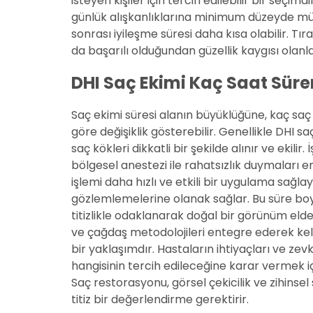
isteyen kişiler için tercih edilebilir bir seçim
günlük alışkanlıklarına minimum düzeyde müd
sonrası iyileşme süresi daha kısa olabilir. 
da başarılı olduğundan güzellik kaygısı olanl
DHI Saç Ekimi Kaç Saat Süre
Saç ekimi süresi alanın büyüklüğüne, kaç sa
göre değişiklik gösterebilir. Genellikle DHI sa
saç kökleri dikkatli bir şekilde alınır ve ekil
bölgesel anestezi ile rahatsızlık duymaları 
işlemi daha hızlı ve etkili bir uygulama sağl
gözlemlemelerine olanak sağlar. Bu süre bo
titizlikle odaklanarak doğal bir görünüm elde
ve çağdaş metodolojileri entegre ederek kell
bir yaklaşımdır. Hastaların ihtiyaçları ve ze
hangisinin tercih edileceğine karar vermek i
Saç restorasyonu, görsel çekicilik ve zihins
titiz bir değerlendirme gerektirir.