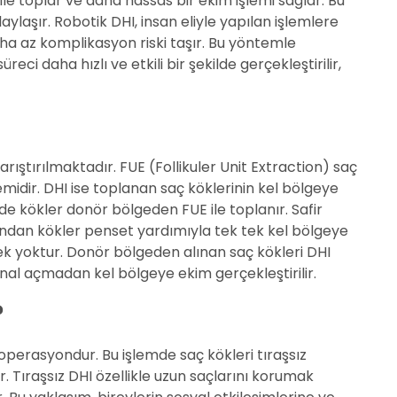
le toplar ve daha hassas bir ekim işlemi sağlar. Bu
aşır. Robotik DHI, insan eliyle yapılan işlemlere
ha az komplikasyon riski taşır. Bu yöntemle
eci daha hızlı ve etkili bir şekilde gerçekleştirilir,
ıştırılmaktadır. FUE (Follikuler Unit Extraction) saç
idir. DHI ise toplanan saç köklerinin kel bölgeye
de kökler donör bölgeden FUE ile toplanır. Safir
asından kökler penset yardımıyla tek tek kel bölgeye
ek yoktur. Donör bölgeden alınan saç kökleri DHI
kanal açmadan kel bölgeye ekim gerçekleştirilir.
?
 operasyondur. Bu işlemde saç kökleri tıraşsız
r. Tıraşsız DHI özellikle uzun saçlarını korumak