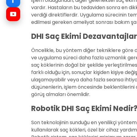
işlem olduğundan, diğer geleneksel saç ekim
vardır. Hastaların bu tedaviden sonra en dik
verdiği direktiflerdir. Uygulama sürecinin te
edilmesi gereken ameliyat sonrası bakım şartl
DHI Saç Ekimi Dezavantajlar
Öncelikle, bu yöntem diğer tekniklere göre d
ve uygulama süreci daha fazla uzmanlık gerekt
saç köklerinin doğal bir şekilde yerleştirilme
farklı olduğu için, sonuçlar kişiden kişiye değ
ulaşamayabilir veya daha fazla seansa ihtiya
düşünenlerin, işlem öncesinde beklentilerini
görüş almaları önemlidir.
Robotik DHI Saç Ekimi Nedir
Son teknolojinin sunduğu en yenilikçi yöntem
kullanılarak saç kökleri, özel bir cihaz yardım