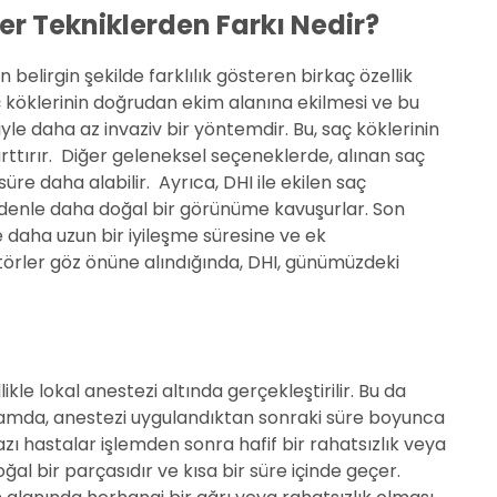
er Tekniklerden Farkı Nedir?
belirgin şekilde farklılık gösteren birkaç özellik
aç köklerinin doğrudan ekim alanına ekilmesi ve bu
iyle daha az invaziv bir yöntemdir. Bu, saç köklerinin
arttırır. Diğer geleneksel seçeneklerde, alınan saç
süre daha alabilir. Ayrıca, DHI ile ekilen saç
nedenle daha doğal bir görünüme kavuşurlar. Son
e daha uzun bir iyileşme süresine ve ek
törler göz önüne alındığında, DHI, günümüzdeki
kle lokal anestezi altında gerçekleştirilir. Bu da
nlamda, anestezi uygulandıktan sonraki süre boyunca
azı hastalar işlemden sonra hafif bir rahatsızlık veya
doğal bir parçasıdır ve kısa bir süre içinde geçer.