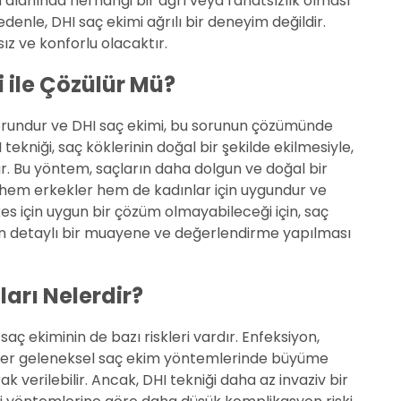
alanında herhangi bir ağrı veya rahatsızlık olması
edenle, DHI saç ekimi ağrılı bir deneyim değildir.
ız ve konforlu olacaktır.
i ile Çözülür Mü?
r sorundur ve DHI saç ekimi, bu sorunun çözümünde
tekniği, saç köklerinin doğal bir şekilde ekilmesiyle,
ur. Bu yöntem, saçların daha dolgun ve doğal bir
 hem erkekler hem de kadınlar için uygundur ve
kes için uygun bir çözüm olmayabileceği için, saç
n detaylı bir muayene ve değerlendirme yapılması
arı Nelerdir?
saç ekiminin de bazı riskleri vardır. Enfeksiyon,
diğer geleneksel saç ekim yöntemlerinde büyüme
verilebilir. Ancak, DHI tekniği daha az invaziv bir