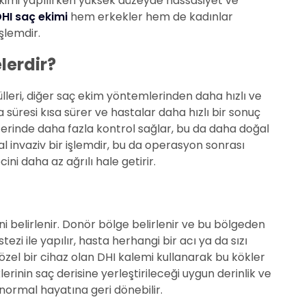
ekimi yapılırken yüksek düzeyde hassasiyet ve
HI saç ekimi
hem erkekler hem de kadınlar
işlemdir.
lerdir?
külleri, diğer saç ekim yöntemlerinden daha hızlı ve
ma süresi kısa sürer ve hastalar daha hızlı bir sonuç
zerinde daha fazla kontrol sağlar, bu da daha doğal
l invaziv bir işlemdir, bu da operasyon sonrası
ni daha az ağrılı hale getirir.
i belirlenir. Donör bölge belirlenir ve bu bölgeden
tezi ile yapılır, hasta herhangi bir acı ya da sızı
zel bir cihaz olan DHI kalemi kullanarak bu kökler
klerinin saç derisine yerleştirileceği uygun derinlik ve
 normal hayatına geri dönebilir.