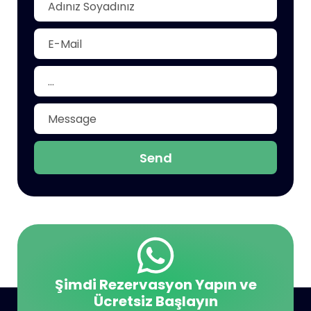
Send
Şimdi Rezervasyon Yapın ve
Ücretsiz Başlayın