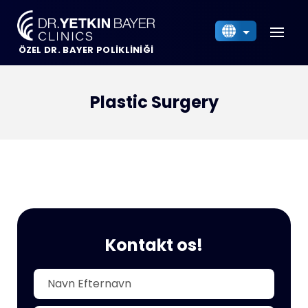
ÖZEL DR. BAYER POLİKLİNİĞİ
Türkçe
English
Deutsch
Plastic Surgery
Français
Italiano
Nederlands
Dansk
Español
العربية
Kontakt os!
Български
Українська
Русский
Indonesia