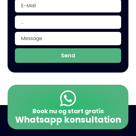
Send
Book nu og start gratis
Whatsapp konsultation