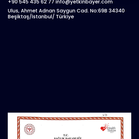
+90 545 435 62 77
info@yetkinbayer.com
Ulus, Ahmet Adnan Saygun Cad. No:69B 34340
Beşiktaş/İstanbul/ Türkiye