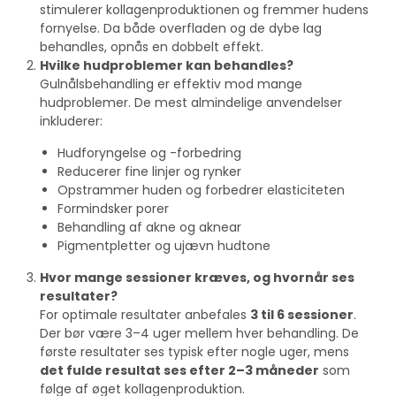
stimulerer kollagenproduktionen og fremmer hudens
fornyelse. Da både overfladen og de dybe lag
behandles, opnås en dobbelt effekt.
Hvilke hudproblemer kan behandles?
Gulnålsbehandling er effektiv mod mange
hudproblemer. De mest almindelige anvendelser
inkluderer:
Hudforyngelse og -forbedring
Reducerer fine linjer og rynker
Opstrammer huden og forbedrer elasticiteten
Formindsker porer
Behandling af akne og aknear
Pigmentpletter og ujævn hudtone
Hvor mange sessioner kræves, og hvornår ses
resultater?
For optimale resultater anbefales
3 til 6 sessioner
.
Der bør være 3–4 uger mellem hver behandling. De
første resultater ses typisk efter nogle uger, mens
det fulde resultat ses efter 2–3 måneder
som
følge af øget kollagenproduktion.