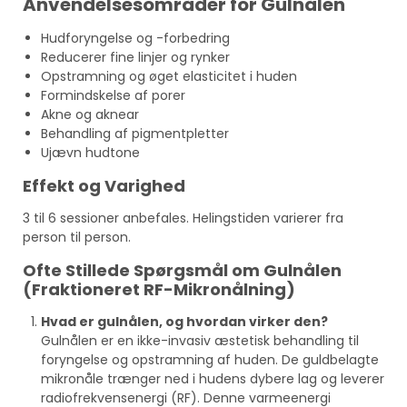
Anvendelsesområder for Gulnålen
Hudforyngelse og -forbedring
Reducerer fine linjer og rynker
Opstramning og øget elasticitet i huden
Formindskelse af porer
Akne og aknear
Behandling af pigmentpletter
Ujævn hudtone
Effekt og Varighed
3 til 6 sessioner anbefales. Helingstiden varierer fra
person til person.
Ofte Stillede Spørgsmål om Gulnålen
(Fraktioneret RF-Mikronålning)
Hvad er gulnålen, og hvordan virker den?
Gulnålen er en ikke-invasiv æstetisk behandling til
foryngelse og opstramning af huden. De guldbelagte
mikronåle trænger ned i hudens dybere lag og leverer
radiofrekvensenergi (RF). Denne varmeenergi