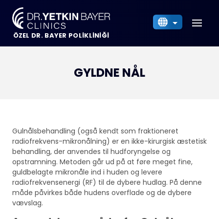
ÖZEL DR. BAYER POLİKLİNİĞİ
Türkçe
English
Deutsch
GYLDNE NÅL
Français
Italiano
Nederlands
Dansk
Gulnålsbehandling (også kendt som fraktioneret
radiofrekvens-mikronålning) er en ikke-kirurgisk æstetisk
Español
behandling, der anvendes til hudforyngelse og
العربية
opstramning. Metoden går ud på at føre meget fine,
Български
guldbelagte mikronåle ind i huden og levere
radiofrekvensenergi (RF) til de dybere hudlag. På denne
Українська
måde påvirkes både hudens overflade og de dybere
Русский
vævslag.
Indonesia