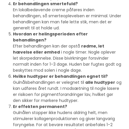
Er behandlingen smertefuld?
En lokalbedøvende creme påføres inden
behandlingen, så smerteoplevelsen er minimal. Under
behandlingen kan man føle lette stik, men det er
generelt til at holde ud.
Hvordan er helingsperioden efter
behandlingen?
Efter behandlingen kan der opstå
rødme, let
hævelse eller ømhed
i nogle timer. Nogle oplever
let skorpedannelse. Disse bivirkninger forsvinder
normalt inden for 1–3 dage. Huden bør fugtes godt og
beskyttes mod solen i nogle dage.
Hvilke hudtyper er behandlingen egnet til?
Gulnålsbehandlingen er velegnet til
alle hudtyper
og
kan udføres året rundt. I modsætning til nogle lasere
er risikoen for pigmentforandringer lav, hvilket gør
den sikker for mørkere hudtyper.
Er effekten permanent?
Gulnålen stopper ikke hudens aldring helt, men
stimulerer kollagenproduktionen og giver langvarig
foryngelse. For at bevare resultatet anbefales 1–2