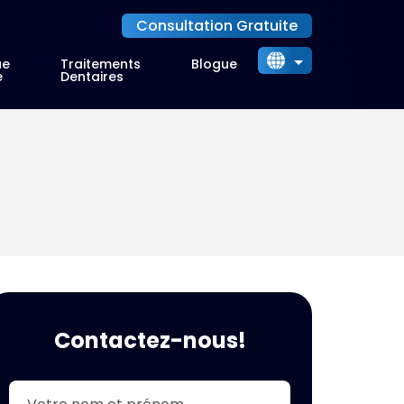
Consultation Gratuite
ue
Traitements
Blogue
e
Dentaires
Türkçe
English
Deutsch
Français
Italiano
Nederlands
Dansk
Español
العربية
Contactez-nous!
Български
Українська
Русский