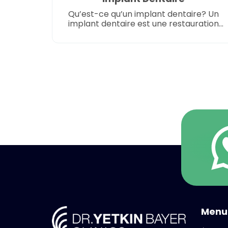
Qu’est-ce qu’un implant dentaire? Un
implant dentaire est une restauration
dentaire de pointe qui sert de
remplacement permanent pour les
dents manquantes. Il est constitué d’un
poteau en titane, inséré
chirurgicalement dans l’os de la
mâchoire, fournissant une base solide
pour la fixation d’une dent prothétique
réaliste. Les implants dentaires sont
renommés pour leur durabilité, […]
Menu