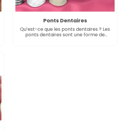
Ponts Dentaires
Qu’est-ce que les ponts dentaires ? Les
ponts dentaires sont une forme de
dentisterie restauratrice utilisée pour
remplacer une ou plusieurs dents
manquantes. Ils s’étendent littéralement
sur l’espace créé par les dents
manquantes. Un pont est constitué de
deux couronnes ou plus pour les dents
de chaque côté de l’espace, appelées
dents piliers ou piliers, […]