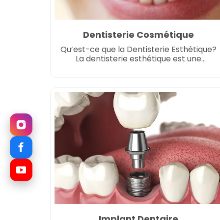
Dentisterie Cosmétique
Qu’est-ce que la Dentisterie Esthétique?
La dentisterie esthétique est une
branche de la médecine dentaire qui
met l’accent sur l’amélioration de
l’apparence des dents, des gencives et
de l’occlusion. Contrairement à la
dentisterie traditionnelle qui traite des
problèmes de santé, la dentisterie
esthétique se concentre principalement
sur l’amélioration des aspects
esthétiques tels que la couleur, […]
Implant Dentaire