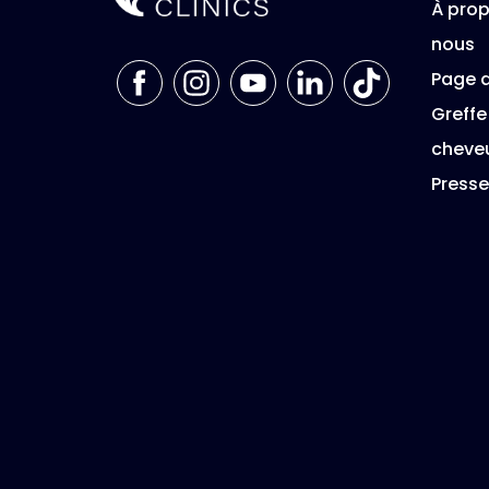
À pro
nous
Page d
Greffe
cheve
Presse