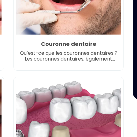
Couronne dentaire
Qu’est-ce que les couronnes dentaires ?
Les couronnes dentaires, également
connues sous le nom de casquettes
dentaires ou couronnes dentaires, sont
des couvertures prothétiques placées
sur les dents endommagées ou
affaiblies. Ces restaurations sur mesure
aident à restaurer la forme, la taille, la
force et l’apparence d’une dent, offrant
une protection et améliorant sa
fonctionnalité […]