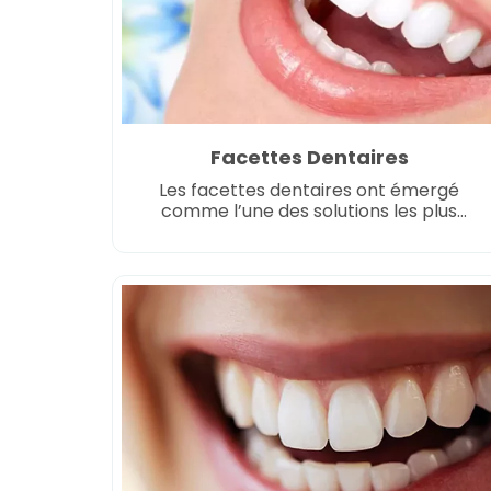
Facettes Dentaires
Les facettes dentaires ont émergé
comme l’une des solutions les plus
recherchées dans le monde de la
dentisterie esthétique, et pour de
bonnes raisons. Au cœur, une facette
dentaire est une fine coquille, souvent
fabriquée en porcelaine ou en résine
composite, conçue pour s’adapter
parfaitement à la surface avant d’une
dent. Les facettes offrent une […]