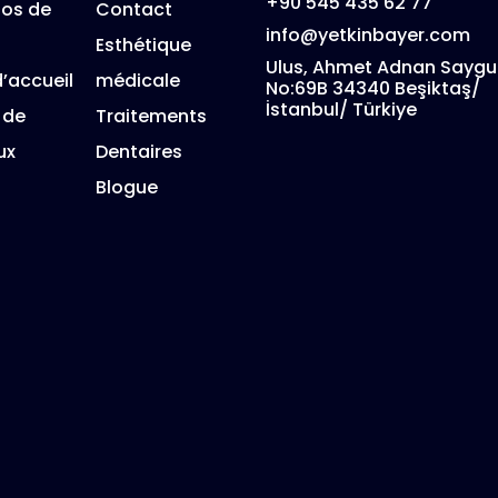
+90 545 435 62 77
pos de
Contact
info@yetkinbayer.com
Esthétique
Ulus, Ahmet Adnan Saygu
’accueil
médicale
No:69B 34340 Beşiktaş/
İstanbul/ Türkiye
 de
Traitements
ux
Dentaires
Blogue