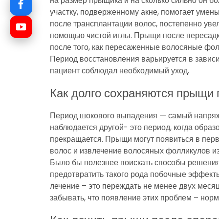
на размер прыщика и на сколько сильно он бо
участку, подверженному акне, помогает уме
после трансплантации волос, постепенно увел
помощью чистой иглы. Прыщи после пересадк
после того, как пересаженные волосяные фол
Период восстановления варьируется в зависи
пациент соблюдал необходимый уход.
Как долго сохраняются прыщи 
Период шокового выпадения — самый напряж
наблюдается другой- это период, когда обра
прекращается. Прыщи могут появиться в перв
волос и извлечение волосяных фолликулов из
Было бы полезнее поискать способы решения 
предотвратить такого рода побочные эффект
лечение – это переждать не менее двух меся
забывать, что появление этих проблем – нор