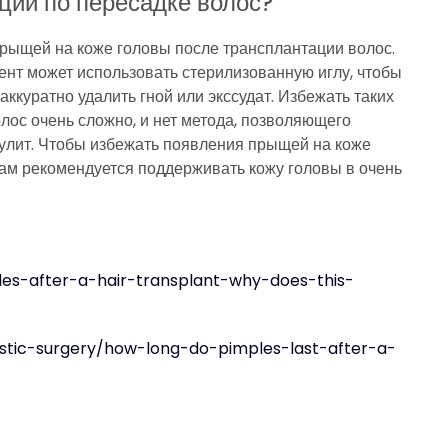
ции по пересадке волос?
ыщей на коже головы после трансплантации волос.
ент может использовать стерилизованную иглу, чтобы
ккуратно удалить гной или экссудат. Избежать таких
ос очень сложно, и нет метода, позволяющего
кулит. Чтобы избежать появления прыщей на коже
ам рекомендуется поддерживать кожу головы в очень
les-after-a-hair-transplant-why-does-this-
stic-surgery/how-long-do-pimples-last-after-a-