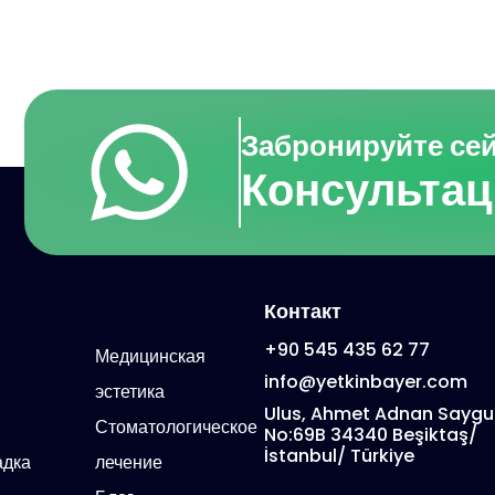
Забронируйте сей
Консульта
Контакт
+90 545 435 62 77
Медицинская
info@yetkinbayer.com
эстетика
Ulus, Ahmet Adnan Saygu
Стоматологическое
No:69B 34340 Beşiktaş/
İstanbul/ Türkiye
адка
лечение