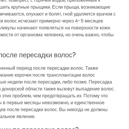
лит. Компресс с горячей водой, приложенный к
ньшить крупные прыщики. Если прыщи, возникающие
ичиваются, опухают и болят, гной удаляется врачом с
и волос исчезают примерно через 4-5 месяцев
ликулы начинают появляться на поверхности кожи.
мости от организма человека, но очень важно, чтобы
после пересадки волос?
енный период после пересадки волос. Также
зование корочек после трансплантации волос
ые недели после пересадки, либо позже. Пересадка
 донорской области также вызовут выпадение волос.
этих проблем, чем предотвращать их. Потому что
ы в первые месяцы невозможно, и единственное
цев после пересадки волос. Вы никогда не должны
мальное явление.