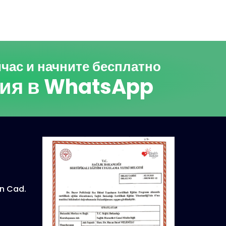
час и начните бесплатно
ция в WhatsApp
n Cad.