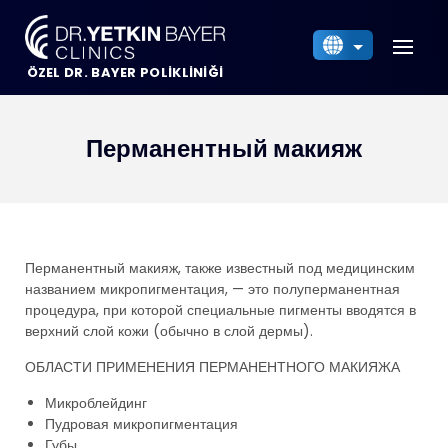
ÖZEL DR. BAYER POLİKLİNİĞİ
Türkçe
English
العربية
Перманентный макияж
Русский
Перманентный макияж
, также известный под
медицинским
названием микропигментация, — это
полуперманентная
процедура, при которой
специальные
пигменты
вводятся
в
верхний слой кожи (обычно в
слой дермы
).
ОБЛАСТИ ПРИМЕНЕНИЯ
ПЕРМАНЕНТНОГО МАКИЯЖА
Микроблейдинг
Пудровая микропигментация
Губы