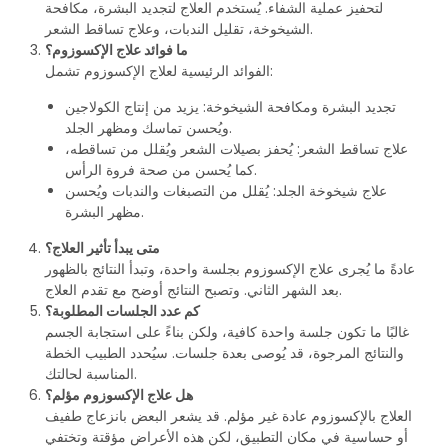
لتحفيز عملية الشفاء. يُستخدم العلاج لتجديد البشرة، مكافحة
الشيخوخة، تقليل الندبات، وعلاج تساقط الشعر.
ما فوائد علاج الإكسوزوم؟
الفوائد الرئيسية لعلاج الإكسوزوم تشمل:
تجديد البشرة ومكافحة الشيخوخة: يزيد من إنتاج الكولاجين
ويُحسن تماسك ومظهر الجلد.
علاج تساقط الشعر: يُحفز بصيلات الشعر ويُقلل من تساقطه،
كما يُحسن من صحة فروة الرأس.
علاج شيخوخة الجلد: يُقلل من التصبغات والندبات ويُحسن
مظهر البشرة.
متى يبدأ تأثير العلاج؟
عادةً ما يُجرى علاج الإكسوزوم بجلسة واحدة، وتبدأ النتائج بالظهور
بعد الشهر الثاني. وتصبح النتائج أوضح مع تقدم العلاج.
كم عدد الجلسات المطلوبة؟
غالبًا ما تكون جلسة واحدة كافية، ولكن بناءً على استجابة الجسم
والنتائج المرجوة، قد يُوصى بعدة جلسات. سيُحدد الطبيب الخطة
المناسبة لحالتك.
هل علاج الإكسوزوم مؤلم؟
العلاج بالإكسوزوم عادة غير مؤلم. قد يشعر البعض بانزعاج طفيف
أو حساسية في مكان التطبيق، لكن هذه الأعراض مؤقتة وتختفي