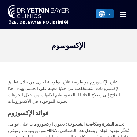
ÖZEL DR. BAYER POLİKLİNİĞİ
Türkçe
English
العربية
الإكسوسوم
Русский
علاج الإكسوزوم هو طريقة علاج بيولوجية تُجرى من خلال
تطبيق
الإكسوزومات
المُستخلصة من خلايا معينة على
الجسم
. يهدف هذا
العلاج إلى
إصلاح
الخلايا التالفة وتنظيم الالتهاب من خلال
الجزيئات
.
الحيوية
الموجودة في
الإكسوزومات
فوائد الإكسوزوم
تجديد البشرة و
مكافحة الشيخوخة:
تحتوي الإكسوزومات على عوامل
نمو، بروتينات، وميكرو-RNA تُحفّز
تجديد
الجلد. وبفضل هذه الخصائص،
فإنها فعالة في علاجات مكافحة الشيخوخة، إزالة البقع الجلدية، وتقليل