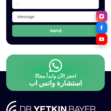
Send
احجز الآن وابدأ مجانًا
استشارة واتس اب