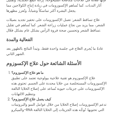
آثار
الندبات
. كما تُساهم الإكسوزومات في زيادة إنتاج الكولاجين مما
.
يجعل البشرة
أكثر
تماسكاً
وشباباً، وتُعزز
مظهرها
علاج تساقط الشعر:
تعمل الإكسوزومات على
تحفيز
تجديد بصيلات
الشعر، مما
يزيد
من
نجاح
عمليات زراعة الشعر. كما تُساهم في
تقليل
فعّال.
تساقط
الشعر
وتحسين
صحة
فروة الرأس بشكل عام
بشكل
الفعالية والمدة
عادةً ما يُجرى العلاج في جلسة واحدة فقط، وتبدأ النتائج بالظهور بعد
.
الشهر الثاني
الأسئلة الشائعة حول علاج الإكسوزوم
ما هو علاج الإكسوزوم؟
علاج الإكسوزوم هو تقنية علاجية بيولوجية تعتمد على تطبيق
الإكسوزومات المستخلصة من خلايا محددة على الجسم. تحتوي هذه
الإكسوزومات على جزيئات حيوية تُساعد على إصلاح الخلايا التالفة
وتنظيم الالتهابات.
كيف يعمل علاج الإكسوزوم؟
تدعم الإكسوزومات إصلاح الخلايا من خلال عوامل النمو والبروتينات
والميكرو-RNA التي تحتويها. تُوجَّه هذه الجزيئات إلى الخلايا التالفة